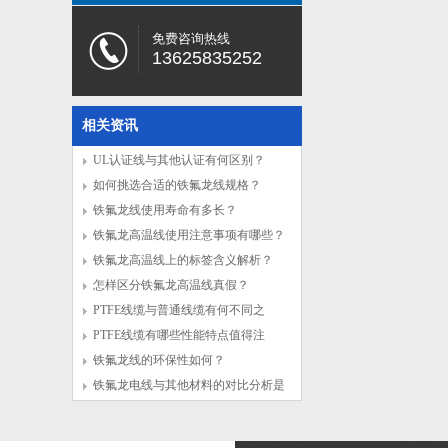
免费咨询热线
13625835252
相关资讯
UL认证线与其他认证有何区别？
如何挑选合适的铁氟龙线规格？
铁氟龙线使用寿命有多长？
铁氟龙高温线使用注意事项有哪些？
铁氟龙高温线上的标签含义解析？
怎样区分铁氟龙高温线真假？
PTFE线缆与普通线缆有何不同之
处？
PTFE线缆有哪些性能特点值得注
意？
铁氟龙线的环保性如何？
铁氟龙电线与其他材料的对比分析是
什么？