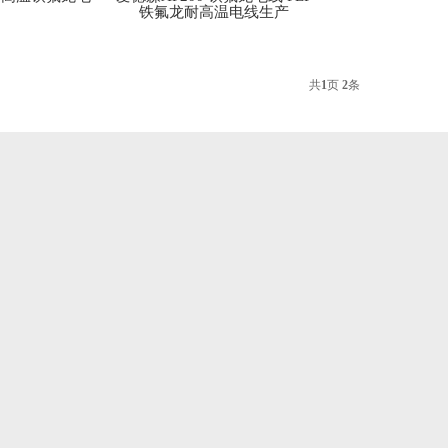
铁氟龙耐高温电线生产
共
1
页
2
条